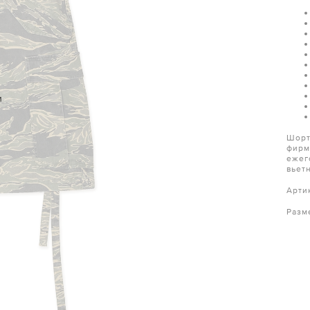
и
Шорт
фирм
ежег
вьет
Арти
Разм