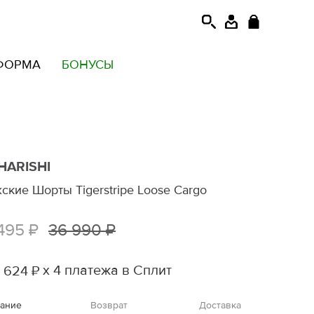
ФОРМА
БОНУСЫ
HARISHI
ские Шорты Tigerstripe Loose Cargo
495 ₽
36 990 ₽
х 4 платежа в Сплит
 624 ₽
ание
Возврат
Доставка