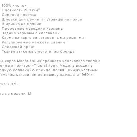
100% хлопок
Плотность 280 г/м²
Средняя посадка
Шлевки для ремня и пуговицы на поясе
Ширинка на молнии
Прорезные передние карманы
Задние карманы с клапанами
Карманы-карго со встроенными ремнями
Регулируемые манжеты штанин
Сплошной принт
Тканая этикетка с логотипом бренда
ы-карго Maharishi из прочного хлопкового твила с
енным принтом «Tigerstripe». Модель входит в
одную коллекцию бренда, посвященную частным
намским магазинам по пошиву одежды в 1960-х.
кул: 6076
ер на модели: M