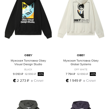
OBEY
OBEY
Мужская Толстовка Obey
Мужская Толстовка Obey
Visual Design Studio
Global Systems
BLACK
OFF WHITE
9 093 ₽
12 990 ₽
7 794 ₽
12 990 ₽
-30%
-40%
2 273 ₽
в Сплит
1 949 ₽
в Сплит
S
M
L
XL
XXL
S
M
L
XL
XXL