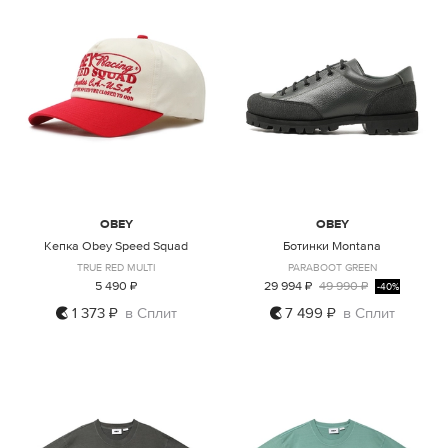
OBEY
OBEY
Кепка Obey Speed Squad
Ботинки Montana
TRUE RED MULTI
PARABOOT GREEN
5 490 ₽
29 994 ₽
49 990 ₽
-40%
1 373 ₽
в Сплит
7 499 ₽
в Сплит
ONE SIZE
41
44
45