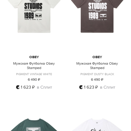
OBEY
OBEY
Мужская Футболка Obey
Мужская Футболка Obey
Stamped
Stamped
PIGMENT VINTAGE WHITE
PIGMENT DUSTY BLACK
6 490 ₽
6 490 ₽
1 623 ₽
в Сплит
1 623 ₽
в Сплит
S
M
L
XL
S
M
L
XL