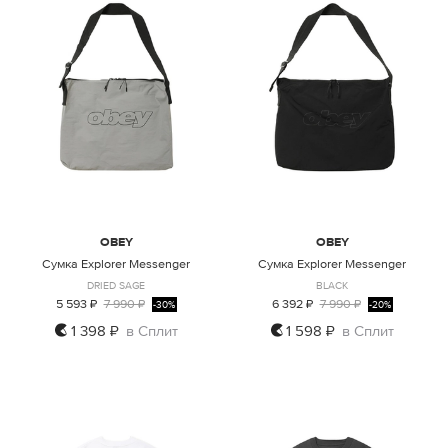
OBEY
OBEY
Сумка Explorer Messenger
Сумка Explorer Messenger
DRIED SAGE
BLACK
5 593 ₽
7 990 ₽
6 392 ₽
7 990 ₽
-30%
-20%
1 398 ₽
в Сплит
1 598 ₽
в Сплит
ONE SIZE
ONE SIZE