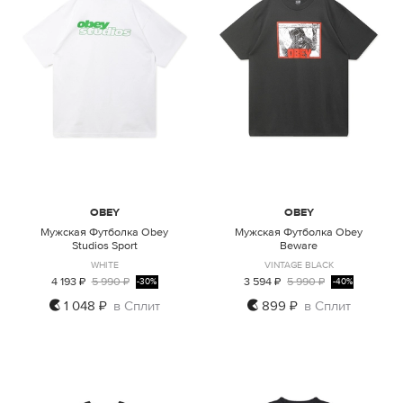
OBEY
OBEY
Мужская Футболка Obey
Мужская Футболка Obey
Studios Sport
Beware
WHITE
VINTAGE BLACK
4 193 ₽
5 990 ₽
3 594 ₽
5 990 ₽
-30%
-40%
1 048 ₽
в Сплит
899 ₽
в Сплит
XXL
S
XL