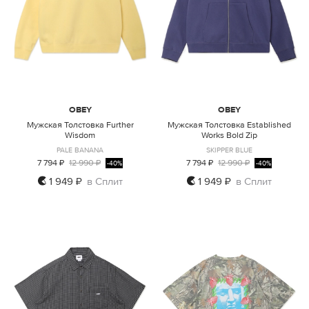
OBEY
OBEY
Мужская Толстовка Further
Мужская Толстовка Established
Wisdom
Works Bold Zip
PALE BANANA
SKIPPER BLUE
7 794 ₽
12 990 ₽
7 794 ₽
12 990 ₽
-40%
-40%
1 949 ₽
в Сплит
1 949 ₽
в Сплит
S
M
L
XL
S
M
L