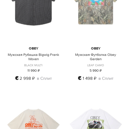
OBEY
OBEY
Мужская Рубашка Bigwig Frank
Мужская Футболка Obey
Woven
Garden
BLACK MULTI
LEAF CAMO
11 990 ₽
5 990 ₽
2 998 ₽
в Сплит
1 498 ₽
в Сплит
S
M
L
XL
XXL
XL
XXL