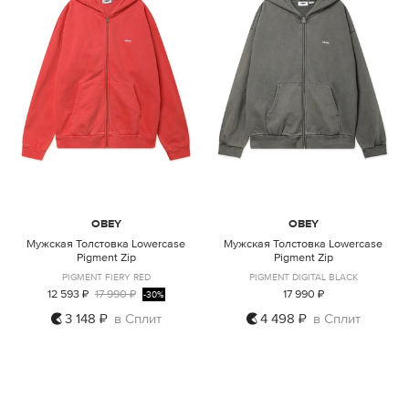
OBEY
OBEY
Мужская Толстовка Lowercase
Мужская Толстовка Lowercase
Pigment Zip
Pigment Zip
PIGMENT FIERY RED
PIGMENT DIGITAL BLACK
12 593 ₽
17 990 ₽
17 990 ₽
-30%
3 148 ₽
в Сплит
4 498 ₽
в Сплит
S
M
L
XL
S
M
L
XL
XXL