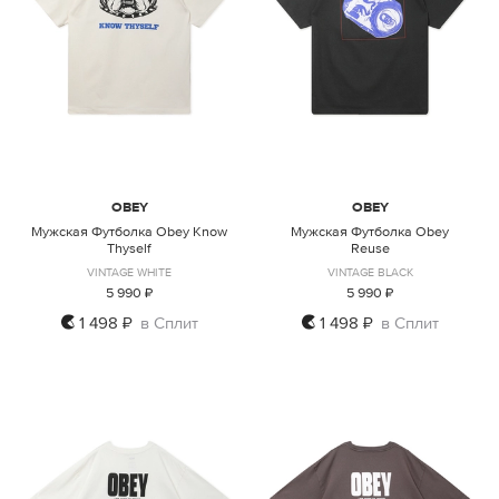
OBEY
OBEY
Мужская Футболка Obey Know
Мужская Футболка Obey
Thyself
Reuse
VINTAGE WHITE
VINTAGE BLACK
5 990 ₽
5 990 ₽
1 498 ₽
в Сплит
1 498 ₽
в Сплит
S
M
L
XL
S
M
L
XL