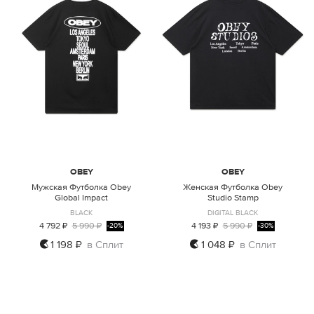
OBEY
OBEY
Мужская Футболка Obey
Женская Футболка Obey
Global Impact
Studio Stamp
BLACK
DIGITAL BLACK
4 792 ₽
5 990 ₽
4 193 ₽
5 990 ₽
-20%
-30%
1 198 ₽
в Сплит
1 048 ₽
в Сплит
S
M
XS