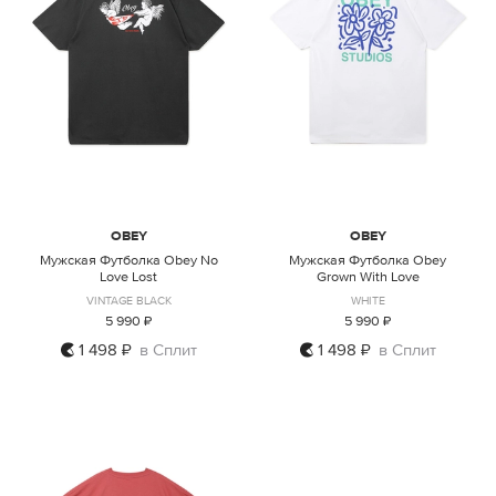
OBEY
OBEY
Мужская Футболка Obey No
Мужская Футболка Obey
Love Lost
Grown With Love
VINTAGE BLACK
WHITE
5 990 ₽
5 990 ₽
1 498 ₽
в Сплит
1 498 ₽
в Сплит
S
M
L
XL
XXL
S
M
L
XL
XXL