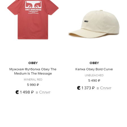
OBEY
OBEY
Мужская Футболка Obey The
Кепка Obey Bold Curve
Medium Is The Message
UNBLEACHED
MINERAL RED
5 490 ₽
5 990 ₽
1 373 ₽
в Сплит
1 498 ₽
в Сплит
S
M
L
XL
XXL
ONE SIZE