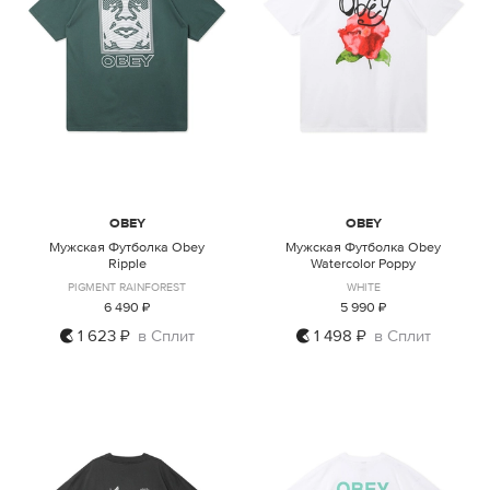
OBEY
OBEY
Мужская Футболка Obey
Мужская Футболка Obey
Ripple
Watercolor Poppy
PIGMENT RAINFOREST
WHITE
6 490 ₽
5 990 ₽
1 623 ₽
в Сплит
1 498 ₽
в Сплит
S
M
L
XL
S
M
L
XL
XXL