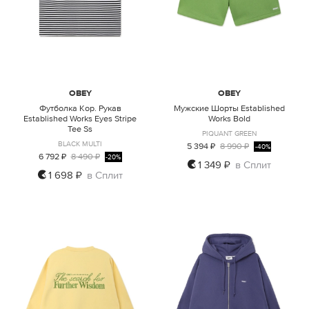
OBEY
OBEY
Футболка Кор. Рукав
Мужские Шорты Established
Established Works Eyes Stripe
Works Bold
Tee Ss
PIQUANT GREEN
BLACK MULTI
5 394 ₽
8 990 ₽
-40%
6 792 ₽
8 490 ₽
-20%
1 349 ₽
в Сплит
1 698 ₽
в Сплит
S
M
L
XL
XXL
S
M
L
XL
XXL