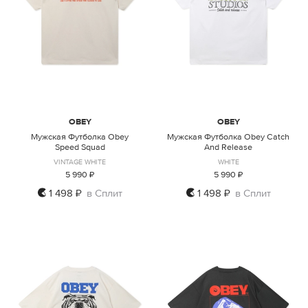
OBEY
OBEY
Мужская Футболка Obey
Мужская Футболка Obey Catch
Speed Squad
And Release
VINTAGE WHITE
WHITE
5 990 ₽
5 990 ₽
1 498 ₽
в Сплит
1 498 ₽
в Сплит
S
M
L
S
M
L
XL
XXL