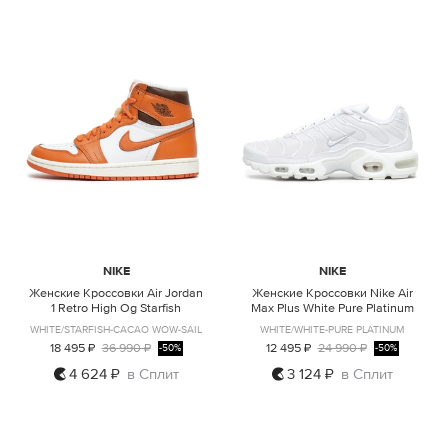
NIKE
NIKE
Женские Кроссовки Air Jordan
Женские Кроссовки Nike Air
1 Retro High Og Starfish
Max Plus White Pure Platinum
WHITE/STARFISH-CACAO WOW-SAIL
WHITE/WHITE-PURE PLATINUM
18 495 ₽
36 990 ₽
12 495 ₽
24 990 ₽
-50%
-50%
4 624 ₽
в Сплит
3 124 ₽
в Сплит
US11
US5