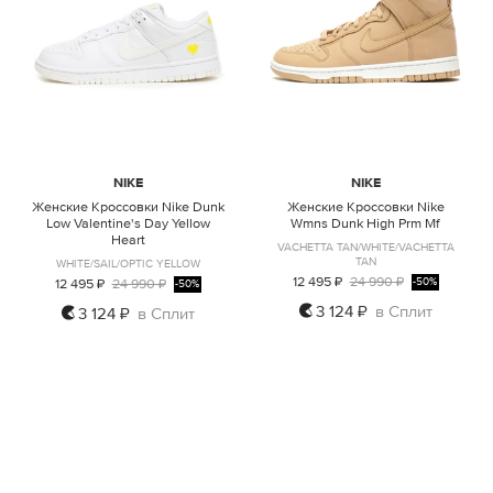
NIKE
NIKE
Женские Кроссовки Nike Dunk
Женские Кроссовки Nike
Low Valentine's Day Yellow
Wmns Dunk High Prm Mf
Heart
VACHETTA TAN/WHITE/VACHETTA
TAN
WHITE/SAIL/OPTIC YELLOW
12 495 ₽
24 990 ₽
12 495 ₽
24 990 ₽
-50%
-50%
US6
US6,5
US7
3 124 ₽
в Сплит
3 124 ₽
в Сплит
US5,5
US7,5