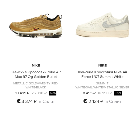
NIKE
NIKE
Женские Кроссовки Nike Air
Женские Кроссовки Nike Air
Max 97 Og Golden Bullet
Force 1 '07 Summit White
METALLIC GOLD/VARSITY RED-
SUMMIT
WHITE-BLACK
WHITE/SAIL/WHITE/METALLIC SILVER
13 495 ₽
26 990 ₽
8 495 ₽
16 990 ₽
-50%
-50%
3 374 ₽
в Сплит
2 124 ₽
в Сплит
US8
US8,5
US5,5