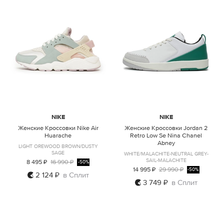
NIKE
NIKE
Женские Кроссовки Nike Air
Женские Кроссовки Jordan 2
Huarache
Retro Low Se Nina Chanel
Abney
LIGHT OREWOOD BROWN/DUSTY
SAGE
WHITE/MALACHITE-NEUTRAL GREY-
SAIL-MALACHITE
8 495 ₽
16 990 ₽
-50%
14 995 ₽
29 990 ₽
-50%
2 124 ₽
в Сплит
3 749 ₽
в Сплит
US5,5
US5,5
US7