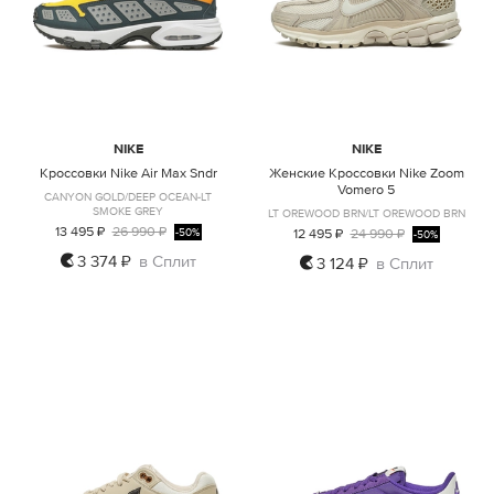
NIKE
NIKE
Кроссовки Nike Air Max Sndr
Женские Кроссовки Nike Zoom
Vomero 5
CANYON GOLD/DEEP OCEAN-LT
SMOKE GREY
LT OREWOOD BRN/LT OREWOOD BRN
13 495 ₽
26 990 ₽
12 495 ₽
24 990 ₽
-50%
-50%
3 374 ₽
в Сплит
3 124 ₽
в Сплит
US8.5
US4