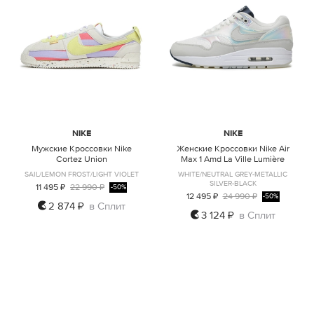
NIKE
NIKE
Мужские Кроссовки Nike
Женские Кроссовки Nike Air
Cortez Union
Max 1 Amd La Ville Lumière
SAIL/LEMON FROST/LIGHT VIOLET
WHITE/NEUTRAL GREY-METALLIC
SILVER-BLACK
11 495 ₽
22 990 ₽
-50%
12 495 ₽
24 990 ₽
-50%
2 874 ₽
в Сплит
3 124 ₽
в Сплит
US4
US5,5
US5