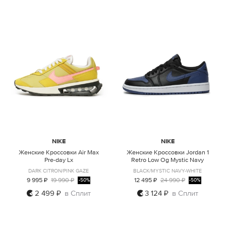
NIKE
NIKE
Женские Кроссовки Air Max
Женские Кроссовки Jordan 1
Pre-day Lx
Retro Low Og Mystic Navy
DARK CITRON/PINK GAZE
BLACK/MYSTIC NAVY-WHITE
9 995 ₽
19 990 ₽
12 495 ₽
24 990 ₽
-50%
-50%
2 499 ₽
в Сплит
3 124 ₽
в Сплит
US5
US5
US5,5