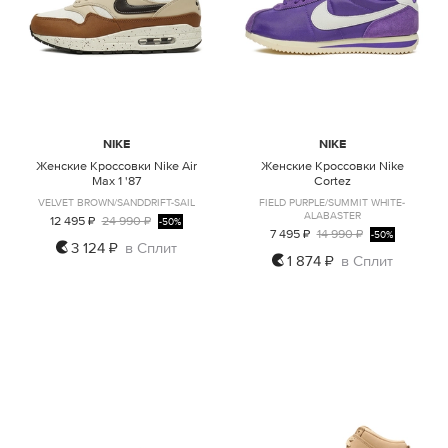
NIKE
NIKE
Женские Кроссовки Nike Air
Женские Кроссовки Nike
Max 1 '87
Cortez
VELVET BROWN/SANDDRIFT-SAIL
FIELD PURPLE/SUMMIT WHITE-
ALABASTER
12 495 ₽
24 990 ₽
-50%
7 495 ₽
14 990 ₽
-50%
3 124 ₽
в Сплит
1 874 ₽
в Сплит
US6
US8.5
US5.5