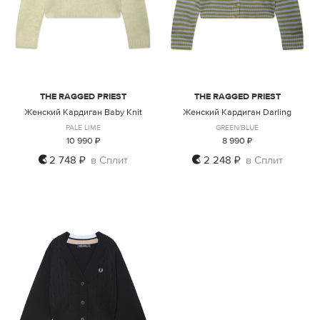
THE RAGGED PRIEST
THE RAGGED PRIEST
Женский Кардиган Baby Knit
Женский Кардиган Darling
PALE LIME
GREEN/BLUE
10 990 ₽
8 990 ₽
2 748 ₽
в Сплит
2 248 ₽
в Сплит
XS
S
M
XS
M