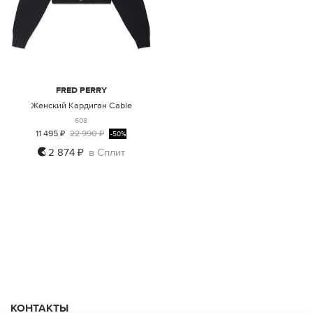
FRED PERRY
Женский Кардиган Cable
608
11 495 ₽
22 990 ₽
-50%
2 874 ₽
в Сплит
6
КОНТАКТЫ