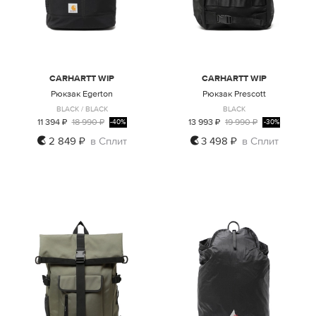
CARHARTT WIP
CARHARTT WIP
Рюкзак Egerton
Рюкзак Prescott
BLACK / BLACK
BLACK
11 394 ₽
18 990 ₽
13 993 ₽
19 990 ₽
-40%
-30%
2 849 ₽
в Сплит
3 498 ₽
в Сплит
ONE SIZE
ONE SIZE