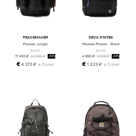
PEACEMAKER
DEVA STATES
Рюкзак Jungle
Рюкзак Phaser - Black
BLACK
BLACK
17 493 ₽
24 990 ₽
4 893 ₽
6 990 ₽
-30%
-30%
4 373 ₽
в Сплит
1 223 ₽
в Сплит
ONE SIZE
ONE SIZE