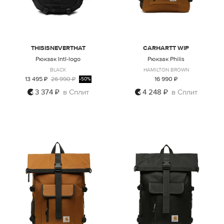
THISISNEVERTHAT
CARHARTT WIP
Рюкзак Intl-logo
Рюкзак Philis
BLACK
HAMILTON BROWN
13 495 ₽
26 990 ₽
16 990 ₽
-50%
3 374 ₽
в Сплит
4 248 ₽
в Сплит
ONE SIZE
ONE SIZE