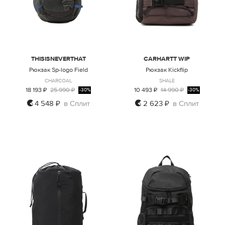
THISISNEVERTHAT
CARHARTT WIP
Рюкзак Sp-logo Field
Рюкзак Kickflip
CHARCOAL
SHALE
18 193 ₽
25 990 ₽
10 493 ₽
14 990 ₽
-30%
-30%
4 548 ₽
в Сплит
2 623 ₽
в Сплит
ONE SIZE
ONE SIZE