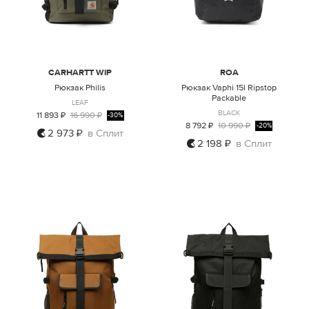
CARHARTT WIP
ROA
Рюкзак Philis
Рюкзак Vaphi 15l Ripstop
Packable
LEAF
BLACK
11 893 ₽
16 990 ₽
-30%
8 792 ₽
10 990 ₽
-20%
2 973 ₽
в Сплит
2 198 ₽
в Сплит
ONE SIZE
ONE SIZE