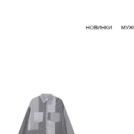
кать
НОВИНКИ
МУЖ
овары
ашем
йте