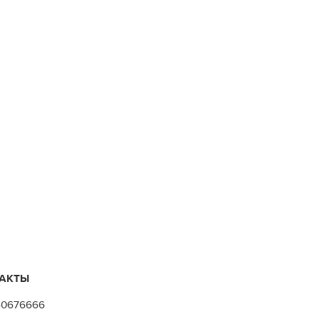
АКТЫ
50676666