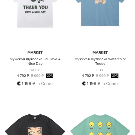
MARKET
MARKET
Мужская Футболка 3d Have A
Мужская Футболка Watercolor
Nice Day
Teddy
WHITE
BLUE
4 792 ₽
5 990 ₽
4 792 ₽
5 990 ₽
-20%
-20%
1 198 ₽
в Сплит
1 198 ₽
в Сплит
L
XL
M
L