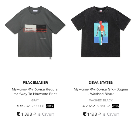
PEACEMAKER
DEVA STATES
Мужская Футболка Regular
Мужская Футболка Gfx - Stigma
Halfway To Nowhere Print
- Washed Black
GRAY
WASHED BLACK
5 593 ₽
7 990 ₽
4 792 ₽
5 990 ₽
-30%
-20%
1 398 ₽
в Сплит
1 198 ₽
в Сплит
M
L
M
L
XL