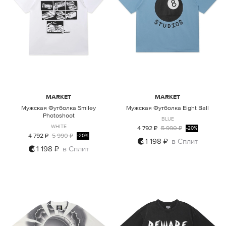
MARKET
MARKET
Мужская Футболка Smiley
Мужская Футболка Eight Ball
Photoshoot
BLUE
WHITE
4 792 ₽
5 990 ₽
-20%
4 792 ₽
5 990 ₽
-20%
1 198 ₽
в Сплит
1 198 ₽
в Сплит
M
L
XL
M
L
XL