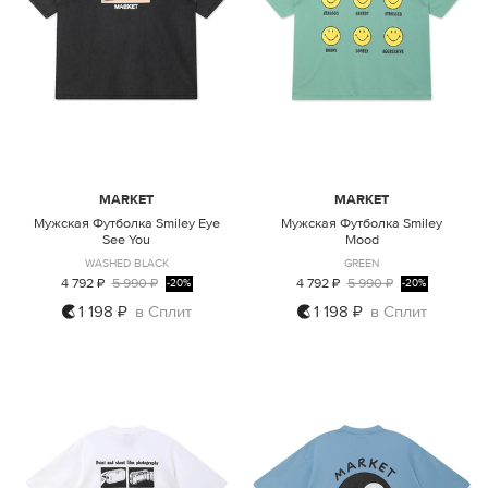
MARKET
MARKET
Мужская Футболка Smiley Eye
Мужская Футболка Smiley
See You
Mood
WASHED BLACK
GREEN
4 792 ₽
5 990 ₽
4 792 ₽
5 990 ₽
-20%
-20%
1 198 ₽
в Сплит
1 198 ₽
в Сплит
L
M
L