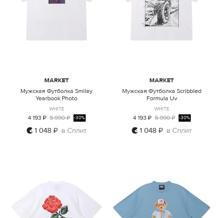
MARKET
MARKET
Мужская Футболка Smiley
Мужская Футболка Scribbled
Yearbook Photo
Formula Uv
WHITE
WHITE
4 193 ₽
5 990 ₽
4 193 ₽
5 990 ₽
-30%
-30%
1 048 ₽
в Сплит
1 048 ₽
в Сплит
M
L
XL
M
L
XL