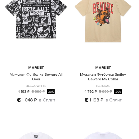
MARKET
MARKET
Мужская Футболка Beware All
Мужская Футболка Smiley
Over
Beware My Collar
BLACK/WHITE
NATURAL
4 193 ₽
5 990 ₽
4 792 ₽
5 990 ₽
-30%
-20%
1 048 ₽
в Сплит
1 198 ₽
в Сплит
M
L
XL
M
L
XL