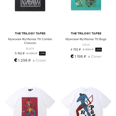
THE TRILOGY TAPES
THE TRILOGY TAPES
Мужская Футболка Ttt Combo
Мужская Футболка Ttt Bugs
Chevron
AQUA
BLACK
4 792 ₽
5 990 ₽
-20%
5 192 ₽
6 490 ₽
-20%
1 198 ₽
в Сплит
1 298 ₽
в Сплит
M
L
XL
M
L
XL