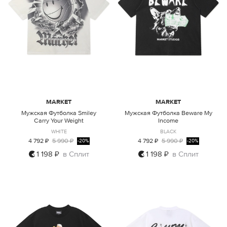
MARKET
MARKET
Мужская Футболка Smiley
Мужская Футболка Beware My
Carry Your Weight
Income
WHITE
BLACK
4 792 ₽
5 990 ₽
4 792 ₽
5 990 ₽
-20%
-20%
1 198 ₽
в Сплит
1 198 ₽
в Сплит
L
XL
M
L