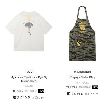
F/CE
MAHARISHI
Мужская Футболка Eye By
Фартук Maha Bbq
M.enomoto
MINT GOLD
WHITE
13 993 ₽
19 990 ₽
-30%
8 994 ₽
14 990 ₽
-40%
3 498 ₽
в Сплит
2 249 ₽
в Сплит
L
ONE SIZE