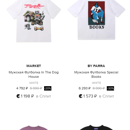
MARKET
BY PARRA
Мужская Футболка In The Dog
Мужская Футболка Special
House
Books
WHITE
WHITE
4 792 ₽
5 990 ₽
6 293 ₽
8 990 ₽
-20%
-30%
1 198 ₽
в Сплит
1 573 ₽
в Сплит
M
L
XL
M
L
XL