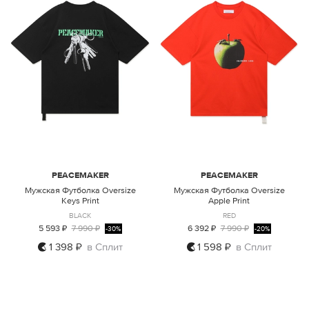
PEACEMAKER
PEACEMAKER
Мужская Футболка Oversize
Мужская Футболка Oversize
Keys Print
Apple Print
BLACK
RED
5 593 ₽
7 990 ₽
6 392 ₽
7 990 ₽
-30%
-20%
1 398 ₽
в Сплит
1 598 ₽
в Сплит
L
XL
M
L
XL