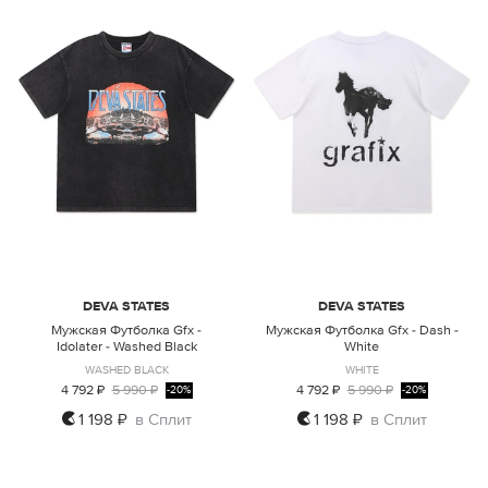
DEVA STATES
DEVA STATES
Мужская Футболка Gfx -
Мужская Футболка Gfx - Dash -
Idolater - Washed Black
White
WASHED BLACK
WHITE
4 792 ₽
5 990 ₽
4 792 ₽
5 990 ₽
-20%
-20%
1 198 ₽
в Сплит
1 198 ₽
в Сплит
M
L
XL
M
L
XL