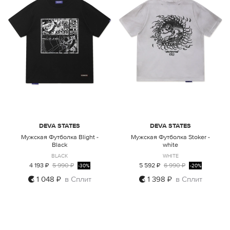
DEVA STATES
DEVA STATES
Мужская Футболка Blight -
Мужская Футболка Stoker -
Black
white
BLACK
WHITE
4 193 ₽
5 990 ₽
5 592 ₽
6 990 ₽
-30%
-20%
1 048 ₽
в Сплит
1 398 ₽
в Сплит
M
L
XL
M
L
XL