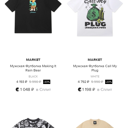
MARKET
MARKET
Мужская Футболка Making It
Мужская Футболка Call My
Rain Bear
Plug
BLACK
WHITE
4 193 ₽
5 990 ₽
4 792 ₽
5 990 ₽
-30%
-20%
1 048 ₽
в Сплит
1 198 ₽
в Сплит
M
L
XL
M
L