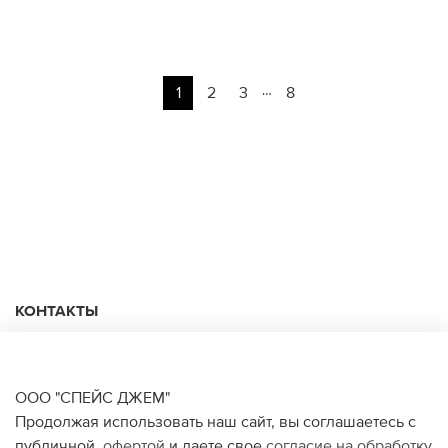
…
1
2
3
8
КОНТАКТЫ
+74950676666
Ежедневно с 10:00 до 22:00
ООО "СПЕЙС ДЖЕМ"
Продолжая использовать наш сайт, вы соглашаетесь с
публичной
офертой
и даете свое
согласие на обработку