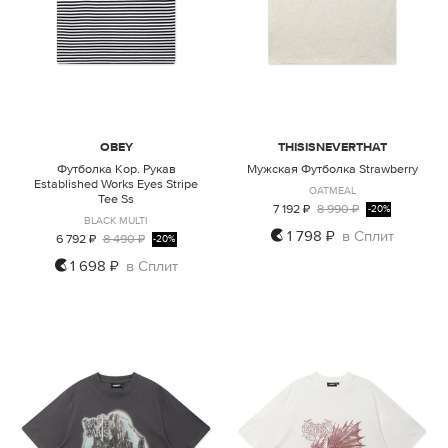
OBEY
THISISNEVERTHAT
Футболка Кор. Рукав
Мужская Футболка Strawberry
Established Works Eyes Stripe
OATMEAL
Tee Ss
7 192 ₽
8 990 ₽
-20%
BLACK MULTI
1 798 ₽
в Сплит
6 792 ₽
8 490 ₽
-20%
1 698 ₽
в Сплит
S
M
L
XL
XXL
L
XL