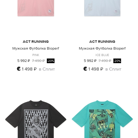
ACT RUNNING
ACT RUNNING
Мужская Футболка Bioperf
Мужская Футболка Bioperf
PINK
ICE BLUE
5 992 ₽
7 490 ₽
5 992 ₽
7 490 ₽
-20%
-20%
1 498 ₽
в Сплит
1 498 ₽
в Сплит
S
L
XL
S
M
L
XL