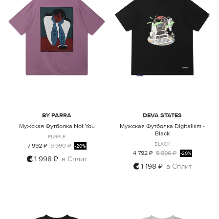
BY PARRA
DEVA STATES
Мужская Футболка Not You
Мужская Футболка Digitalism -
Black
PURPLE
BLACK
7 992 ₽
9 990 ₽
-20%
4 792 ₽
5 990 ₽
-20%
1 998 ₽
в Сплит
1 198 ₽
в Сплит
M
L
XL
M
L
XL