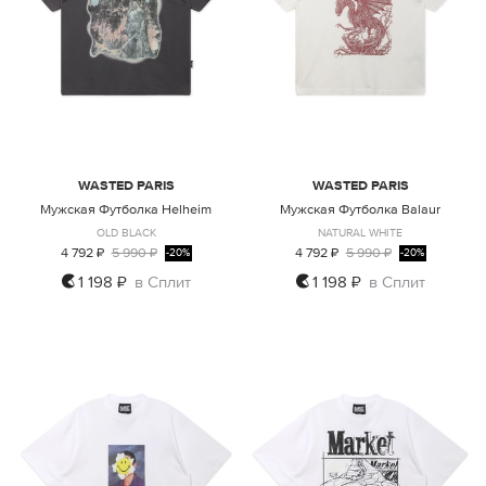
WASTED PARIS
WASTED PARIS
Мужская Футболка Helheim
Мужская Футболка Balaur
OLD BLACK
NATURAL WHITE
4 792 ₽
5 990 ₽
4 792 ₽
5 990 ₽
-20%
-20%
1 198 ₽
в Сплит
1 198 ₽
в Сплит
M
M
L
XL