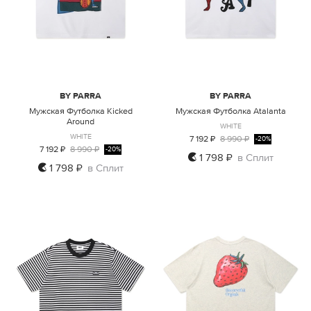
BY PARRA
BY PARRA
Мужская Футболка Kicked
Мужская Футболка Atalanta
Around
WHITE
WHITE
7 192 ₽
8 990 ₽
-20%
7 192 ₽
8 990 ₽
-20%
1 798 ₽
в Сплит
1 798 ₽
в Сплит
M
L
XL
XXL
M
L
XL
XXL