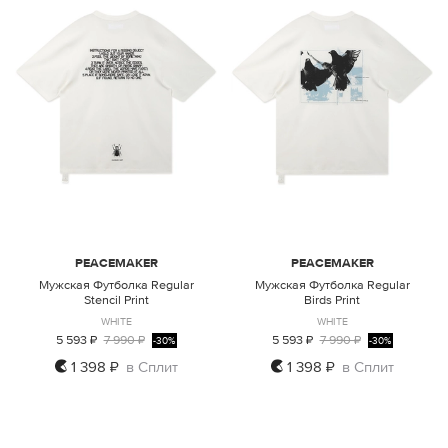
PEACEMAKER
PEACEMAKER
Мужская Футболка Regular
Мужская Футболка Regular
Stencil Print
Birds Print
WHITE
WHITE
5 593 ₽
7 990 ₽
5 593 ₽
7 990 ₽
-30%
-30%
1 398 ₽
в Сплит
1 398 ₽
в Сплит
M
L
XL
M
L
XL