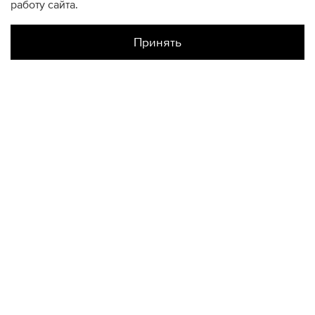
работу сайта.
Принять
Наличие в магазинах
Склад Интернет-Магазина
XL
КОНТАКТЫ
+74950676666
Ежедневно с 10:00 до 22:00