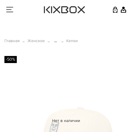
0
Главная
Женское
...
Кепки
-50%
Нет в наличии