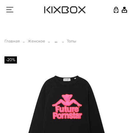
0
Главная
Женское
...
Топы
-20%