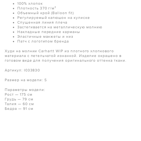
100% хлопок
Плотность 370 г/м²
Объемный крой (Balloon fit)
Регулируемый капюшон на кулиске
Спущенная линия плеча
Застегивается на металлическую молнию
Накладные передние карманы
Эластичные манжеты и низ
Патч с логотипом бренда
Худи на молнии Carhartt WIP из плотного хлопкового
материала с петельчатой изнанкой. Изделие окрашено в
готовом виде для получения оригинального оттенка ткани.
Артикул: I033830
Размер на модели: S
Параметры модели:
Рост — 175 см
Грудь — 79 см
Талия — 60 см
Бедра — 91 см