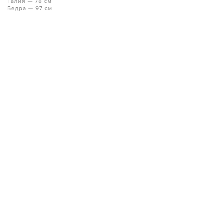
Талия — 78 см
Бедра — 97 см