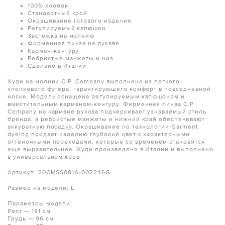
100% хлопок
Стандартный крой
Окрашивание готового изделия
Регулируемый капюшон
Застежка на молнию
Фирменная линза на рукаве
Карман-кенгуру
Ребристые манжеты и низ
Сделано в Италии
Худи на молнии C.P. Company выполнено из легкого
хлопкового футера, гарантирующего комфорт в повседневной
носке. Модель оснащена регулируемым капюшоном и
вместительным карманом-кенгуру. Фирменная линза C.P.
Company на кармане рукава подчеркивает узнаваемый стиль
бренда, а ребристые манжеты и нижний край обеспечивают
аккуратную посадку. Окрашивание по технологии Garment
dyeing придает изделию глубокий цвет с характерными
оттеночными переходами, которые со временем становятся
еще выразительнее. Худи произведено в Италии и выполнено
в универсальном крое.
Артикул: 20CMSS081A-002246G
Размер на модели: L
Параметры модели:
Рост — 181 см
Грудь — 96 см