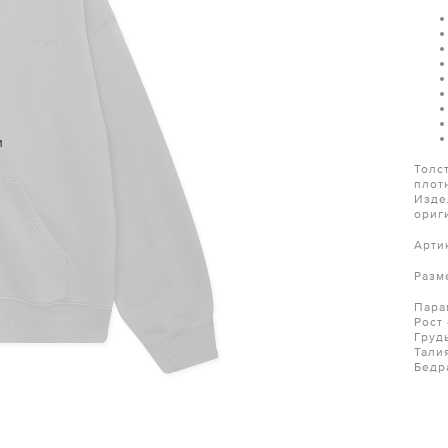
и
Толс
плот
Изде
ориг
Арти
Разм
Пара
Рост
Груд
Тали
Бедр