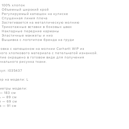
100% хлопок
Объемный широкий крой
Регулируемый капюшон на кулиске
Спущенная линия плеча
Застегивается на металлическую молнию
Трикотажные вставки в боковых швах
Накладные передние карманы
Эластичные манжеты и низ
Вышивка с логотипом бренда на груди
товка с капюшоном на молнии Carhartt WIP из
ного хлопкового материала с петельчатой изнанкой.
лие окрашено в готовом виде для получения
инального рисунка ткани.
кул: I035437
ер на модели: L
метры модели:
 — 183 см
ь — 89 см
я — 69 см
а — 91 см