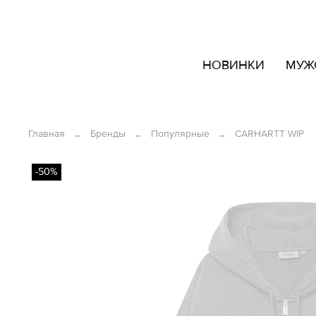
кать
НОВИНКИ
МУЖ
овары
ашем
йте
Главная
Бренды
Популярные
CARHARTT WIP
-50%