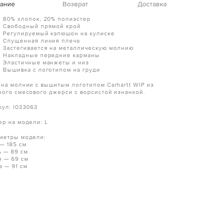
ание
Возврат
Доставка
80% хлопок, 20% полиэстер
Свободный прямой крой
Регулируемый капюшон на кулиске
Спущенная линия плеча
Застегивается на металлическую молнию
Накладные передние карманы
Эластичные манжеты и низ
Вышивка с логотипом на груди
 на молнии с вышитым логотипом Carhartt WIP из
ного смесового джерси с ворсистой изнанкой.
кул: I033063
ер на модели: L
метры модели:
 — 185 см
ь — 89 см
я — 69 см
а — 91 см