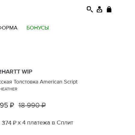
ФОРМА
БОНУСЫ
RHARTT WIP
ская Толстовка American Script
HEATHER
495 ₽
18 990 ₽
х 4 платежа в Сплит
 374 ₽