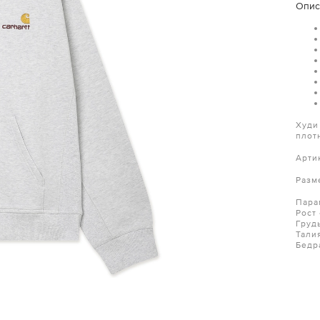
Опис
Худи
плот
Арти
Разм
Пара
Рост
Груд
Тали
Бедр