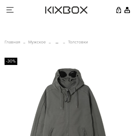
0
Главная
Мужское
...
Толстовки
-30%