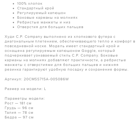
100% хлопок
Стандартный крой
Регулируемый капюшон
Боковые карманы на молниях
Ребристые манжеты и низ
Отверстия для больших пальцев
Худи C.P. Company выполнено из хлопкового футера с
диагональным плетением, обеспечивающего тепло и комфорт в
повседневной носке. Модель имеет стандартный крой и
оснащена регулируемым капюшоном Goggle, который
подчеркивает узнаваемый стиль C.P. Company. Боковые
карманы на молниях добавляют практичности, а ребристые
манжеты с отверстиями для больших пальцев и нижняя
резинка гарантируют удобную посадку и сохранение формы.
Артикул: 20CMSS715A-005086W
Размер на модели: L
Параметры модели:
Рост — 181 см
Грудь — 96 см
Талия — 78 см
Бедра — 97 см