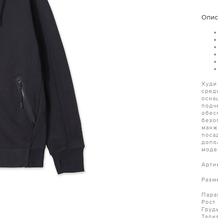
Опис
Худи
сред
осна
подч
обес
безо
манж
поса
допо
моде
Арти
Разм
Пара
Рост 
Груд
Тали