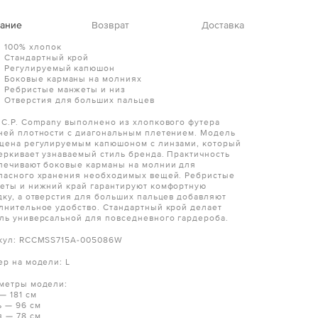
ание
Возврат
Доставка
100% хлопок
Стандартный крой
Регулируемый капюшон
Боковые карманы на молниях
Ребристые манжеты и низ
Отверстия для больших пальцев
 C.P. Company выполнено из хлопкового футера
ней плотности с диагональным плетением. Модель
щена регулируемым капюшоном с линзами, который
еркивает узнаваемый стиль бренда. Практичность
печивают боковые карманы на молнии для
пасного хранения необходимых вещей. Ребристые
еты и нижний край гарантируют комфортную
дку, а отверстия для больших пальцев добавляют
лнительное удобство. Стандартный крой делает
ль универсальной для повседневного гардероба.
кул: RCCMSS715A-005086W
ер на модели: L
метры модели:
— 181 см
ь — 96 см
я — 78 см