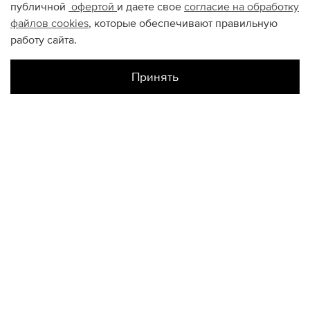
публичной
офертой
и даете свое
согласие на обработку
файлов
cookies
, которые обеспечивают правильную
работу сайта.
Принять
Наличие в магазинах
Цветной
XL
КОНТАКТЫ
+74950676666