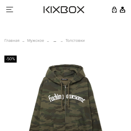
0
Главная
Мужское
...
Толстовки
-50%