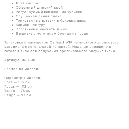
100% хлопок
Объемный широкий крой
Регулируемый капюшон на кулиске
Спущенная линия плеча
Трикотажные вставки в боковых швах
Карман-кенгуру
Эластичные манжеты и низ
Вышивка с логотипом бренда на груди
Толстовка с капюшоном Carhartt WIP из плотного хлопкового
материала с петельчатой изнанкой. Изделие окрашено в
готовом виде для получения оригинального рисунка ткани.
Артикул: I034589
Размер на модели: L
Параметры модели:
Рост — 185 см
Грудь — 102 см
Талия — 78 см
Бедра — 97 см