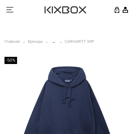
0
Главная
Бренды
...
CARHARTT WIP
-50%