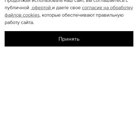
Продолжая использовать наш сайт, вы соглашаетесь с
публичной
офертой
и даете свое
согласие на обработку
файлов
cookies
, которые обеспечивают правильную
работу сайта.
Принять
Наличие в магазинах
Склад Интернет-Магазина
S
M
L
КОНТАКТЫ