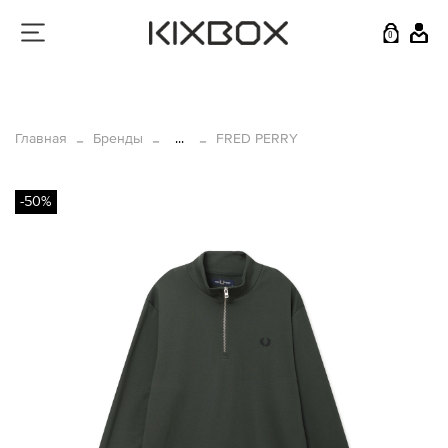
0
Главная
Бренды
...
FRED PERRY
-50%