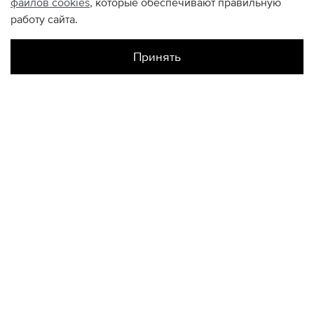
файлов
cookies
, которые обеспечивают правильную
работу сайта.
Принять
Наличие в магазинах
Склад Интернет-Магазина
S
M
XL
XXL
КОНТАКТЫ
+74950676666