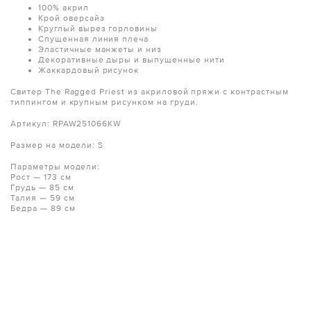
100% акрил
Крой оверсайз
Круглый вырез горловины
Спущенная линия плеча
Эластичные манжеты и низ
Декоративные дыры и выпущенные нити
Жаккардовый рисунок
Свитер The Ragged Priest из акриловой пряжи с контрастным
типпингом и крупным рисунком на груди.
Артикул: RPAW251066KW
Размер на модели: S
Параметры модели:
Рост — 173 см
Грудь — 85 см
Талия — 59 см
Бедра — 89 см