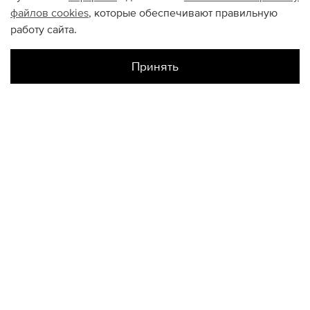
файлов
cookies
, которые обеспечивают правильную
работу сайта.
Принять
Наличие в магазинах
Склад Интернет-Магазина
XS
S
M
КОНТАКТЫ
+74950676666