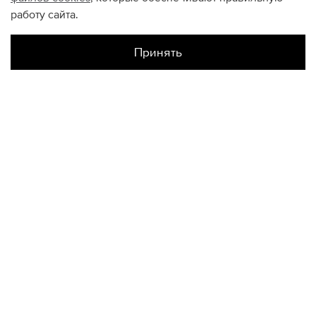
работу сайта.
Принять
Наличие в магазинах
КОНТАКТЫ
+74950676666
Ежедневно с 10:00 до 22:00