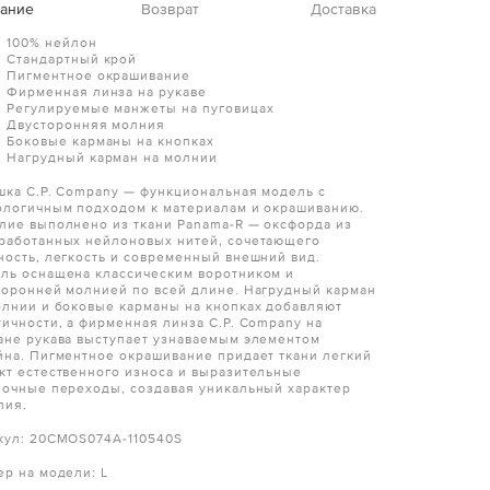
ание
Возврат
Доставка
100% нейлон
Стандартный крой
Пигментное окрашивание
Фирменная линза на рукаве
Регулируемые манжеты на пуговицах
Двусторонняя молния
Боковые карманы на кнопках
Нагрудный карман на молнии
шка C.P. Company — функциональная модель с
ологичным подходом к материалам и окрашиванию.
лие выполнено из ткани Panama-R — оксфорда из
работанных нейлоновых нитей, сочетающего
ность, легкость и современный внешний вид.
ль оснащена классическим воротником и
торонней молнией по всей длине. Нагрудный карман
олнии и боковые карманы на кнопках добавляют
тичности, а фирменная линза C.P. Company на
ане рукава выступает узнаваемым элементом
йна. Пигментное окрашивание придает ткани легкий
кт естественного износа и выразительные
ночные переходы, создавая уникальный характер
лия.
кул: 20CMOS074A-110540S
ер на модели: L