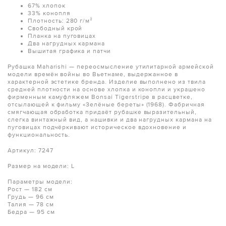
67% хлопок
33% конопля
Плотность: 280 г/м²
Свободный крой
Планка на пуговицах
Два нагрудных кармана
Вышитая графика и патчи
Рубашка Maharishi — переосмысление утилитарной армейской
модели времён войны во Вьетнаме, выдержанное в
характерной эстетике бренда. Изделие выполнено из твила
средней плотности на основе хлопка и конопли и украшено
фирменным камуфляжем Bonsai Tigerstripe в расцветке,
отсылающей к фильму «Зелёные береты» (1968). Фабричная
смягчающая обработка придаёт рубашке выразительный,
слегка винтажный вид, а нашивки и два нагрудных кармана на
пуговицах подчёркивают историческое вдохновение и
функциональность.
Артикул: 7247
Размер на модели: L
Параметры модели:
Рост — 182 см
Грудь — 96 см
Талия — 78 см
Бедра — 95 см