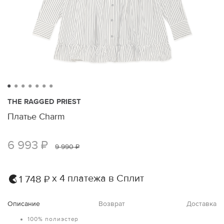
THE RAGGED PRIEST
Платье Charm
6 993 ₽
9 990 ₽
х 4 платежа в Сплит
1 748 ₽
Описание
Возврат
Доставка
100% полиэстер