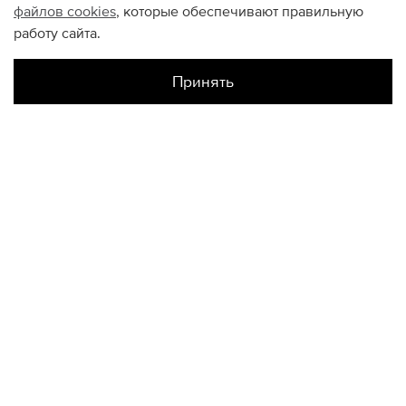
файлов
cookies
, которые обеспечивают правильную
работу сайта.
Принять
Наличие в магазинах
Метрополис
S
КОНТАКТЫ
+74950676666