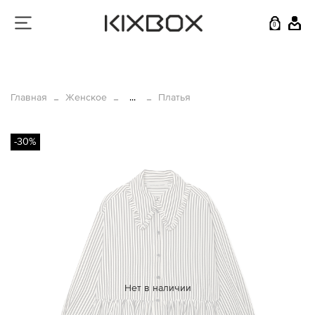
0
Главная
Женское
...
Платья
-30%
Нет в наличии