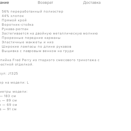
ание
Возврат
Доставка
56% переработанный полиэстер
44% хлопок
Прямой крой
Воротник-стойка
Рукава-реглан
Застегивается на двойную металлическую молнию
Прорезные передние карманы
Эластичные манжеты и низ
Широкие лампасы по длине рукавов
Вышивка с лавровым венком на груди
пийка Fred Perry из гладкого смесового трикотажа с
растной отделкой.
кул: J1325
ер на модели: L
метры модели:
 — 183 см
ь — 89 см
я — 69 см
а — 91 см