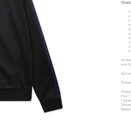
Опис
Олим
конт
Арти
Разм
Пара
Рост
Груд
Тали
Бедр