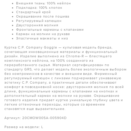
Внешняя ткань: 100% нейлон
Подкладка: 100% хлопок
Стандартный крой
Окрашивание после пошива
Регулируемый капюшон
Двусторонняя молния
Фронтальные карманы с клапанами
Карман на молнии на рукаве
Эластичные манжеты и низ
Куртка C.P. Company Goggle — культовая модель бренда,
сочетающая инновационные материалы и функциональный
дизайн. Изделие выполнено из Chrome-R — блестящего
комплексного нейлона, на 100% созданного из
переработанного сырья. Материал сертифицирован по
стандарту GRS, что делает модель более экологичным выбором
без компромиссов в качестве и внешнем виде. Фирменный
регулируемый капюшон с линзами подчеркивает узнаваемую
эстетику C.P. Company, а практичные детали обеспечивают
комфорт в повседневной носке: двусторонняя молния по всей
длине, функциональные карманы с клапанами на кнопках и
дополнительный карман на молнии на рукаве. Окрашивание
готового изделия придает куртке уникальную глубину цвета и
легкие оттеночные переходы, которые со временем
становятся еще выразительнее.
Артикул: 20CMOW005A-005904D
Размер на модели: L