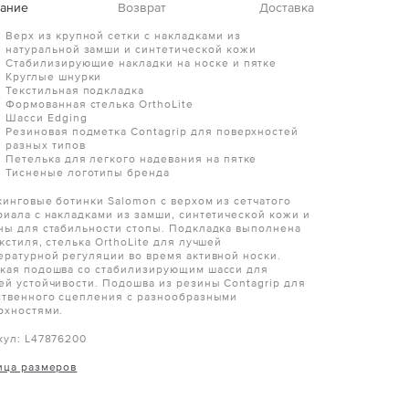
ание
Возврат
Доставка
Верх из крупной сетки с накладками из
натуральной замши и синтетической кожи
Стабилизирующие накладки на носке и пятке
Круглые шнурки
Текстильная подкладка
Формованная стелька OrthoLite
Шасси Edging
Резиновая подметка Contagrip для поверхностей
разных типов
Петелька для легкого надевания на пятке
Тисненые логотипы бренда
кинговые ботинки Salomon с верхом из сетчатого
риала с накладками из замши, синтетической кожи и
ны для стабильности стопы. Подкладка выполнена
кстиля, стелька OrthoLite для лучшей
ературной регуляции во время активной носки.
кая подошва со стабилизирующим шасси для
ей устойчивости. Подошва из резины Contagrip для
ственного сцепления с разнообразными
рхностями.
кул:
L47876200
ица размеров