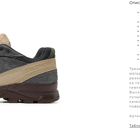
Опис
Трек
мате
рези
из те
темп
Высо
лучш
каче
пове
Арти
Табл