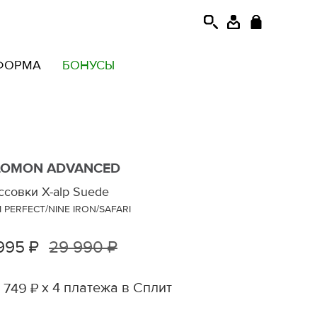
ФОРМА
БОНУСЫ
LOMON ADVANCED
ссовки X-alp Suede
 PERFECT/NINE IRON/SAFARI
995 ₽
29 990 ₽
х 4 платежа в Сплит
 749 ₽