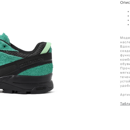
Опис
Моде
насл
Вдох
созд
функ
комб
обув
Проч
мягк
тече
усто
удоб
Арти
Табл