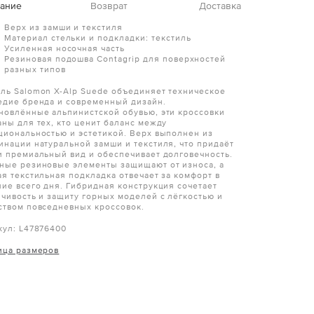
ание
Возврат
Доставка
Верх из замши и текстиля
Материал стельки и подкладки: текстиль
Усиленная носочная часть
Резиновая подошва Contagrip для поверхностей
разных типов
ль Salomon X-Alp Suede объединяет техническое
едие бренда и современный дизайн.
новлённые альпинистской обувью, эти кроссовки
аны для тех, кто ценит баланс между
циональностью и эстетикой. Верх выполнен из
инации натуральной замши и текстиля, что придаёт
и премиальный вид и обеспечивает долговечность.
ные резиновые элементы защищают от износа, а
ая текстильная подкладка отвечает за комфорт в
ние всего дня. Гибридная конструкция сочетает
йчивость и защиту горных моделей с лёгкостью и
ством повседневных кроссовок.
кул: L47876400
ица размеров