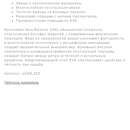
Замша и синтетические материалы
Многослойная конструкция верха
Логотип бренда на боковых панелях
Резиновая подошва c цепким протектором
Промежуточная подошва из EVA
Кроссовки New Balance 204L объединяют элементы
классических беговых моделей с современным визуальным
подходом. Верх из премиальной замши усиливает фактурность,
а многослойное исполнение с рельефными накладками
создаёт выразительный внешний вид. Архивный рисунок
протектора и усовершенствованная конструкция подошвы
создают баланс между ретро-эстетикой и актуальным
дизайном. Амортизирующий слой EVA обеспечивает удобство и
лёгкость при ходьбе.
Артикул: U204L2SZ
Таблица размеров