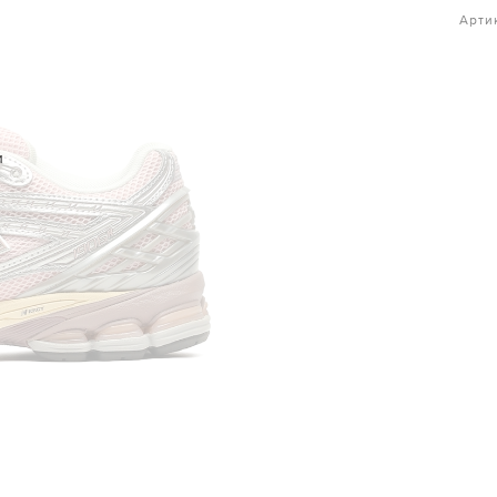
Арти
и