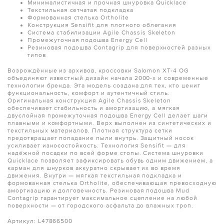
Минималистичная и прочная шнуровка Quicklace
Текстильная сетчатая подкладка
Формованная стелька Ortholite
Конструкция Sensifit для плотного облегания
Система стабилизации Agile Chassis Skeleton
Промежуточная подошва Energy Cell
Резиновая подошва Contagrip для поверхностей разных
типов
Возрождённые из архивов, кроссовки Salomon XT-4 OG
объединяют известный дизайн начала 2000-х и современные
технологии бренда. Эта модель создана для тех, кто ценит
функциональность, комфорт и аутентичный стиль.
Оригинальная конструкция Agile Chassis Skeleton
обеспечивает стабильность и амортизацию, а мягкая
двуслойная промежуточная подошва Energy Cell делает шаги
плавными и комфортными. Верх выполнен из синтетических и
текстильных материалов. Плотная структура сетки
предотвращает попадание пыли внутрь. Защитный носок
усиливает износостойкость. Технология Sensifit — для
надёжной посадки по всей форме стопы. Система шнуровки
Quicklace позволяет зафиксировать обувь одним движением, а
карман для шнурков аккуратно скрывает их во время
движения. Внутри — мягкая текстильная подкладка и
формованная стелька Ortholite, обеспечивающая превосходную
амортизацию и долговечность. Резиновая подошва Mud
Contagrip гарантирует максимальное сцепление на любой
поверхности — от городского асфальта до влажных троп.
Артикул: L47866500