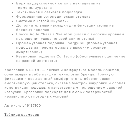
Верх из двухслойной сетки с накладками из
термополиуретана
Текстильная и сетчатая подкладка
Формованная ортопедическая стелька
Система быстрой шнуровки
Дополнительные накладки для фиксации стопы на
боковых панелях
Шасси Agile Chassis Skeleton (шасси с высоким уровнем
поглощения удара по всей длине стопы)
Промежуточная подошва EnergyCell (промежуточная
подошва из пеноматериала с высоким уровнем
амортизации)
Резиновая подметка Contagrip (обеспечивает сцепление
на разной местности)
Кроссовки XT-4 OG — легкая и комфортная модель Salomon,
сочетающая в себе лучшие технологии бренда. Прочную
фиксацию и повышенный комфорт стопы обеспечивают
амортизирующая стелька, система быстрой шнуровки и особая
конструкция подошвы с качественным поглощением ударной
нагрузки. Кроссовки подходят для любых поверхностей,
независимо от погодных условий.
Артикул: L49187100
Таблица размеров