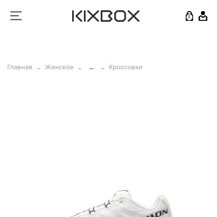
0
Главная
Женское
...
Кроссовки