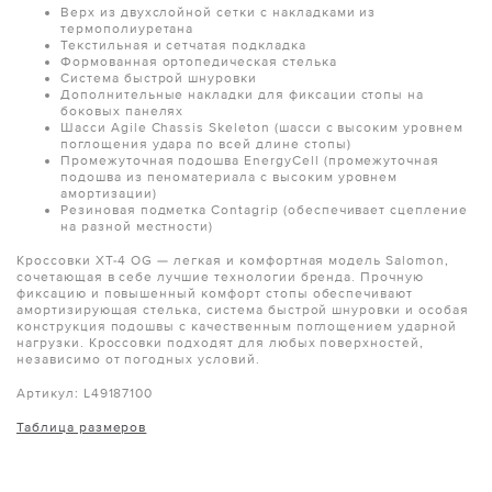
Верх из двухслойной сетки с накладками из
термополиуретана
Текстильная и сетчатая подкладка
Формованная ортопедическая стелька
Система быстрой шнуровки
Дополнительные накладки для фиксации стопы на
боковых панелях
Шасси Agile Chassis Skeleton (шасси с высоким уровнем
поглощения удара по всей длине стопы)
Промежуточная подошва EnergyCell (промежуточная
подошва из пеноматериала с высоким уровнем
амортизации)
Резиновая подметка Contagrip (обеспечивает сцепление
на разной местности)
Кроссовки XT-4 OG — легкая и комфортная модель Salomon,
сочетающая в себе лучшие технологии бренда. Прочную
фиксацию и повышенный комфорт стопы обеспечивают
амортизирующая стелька, система быстрой шнуровки и особая
конструкция подошвы с качественным поглощением ударной
нагрузки. Кроссовки подходят для любых поверхностей,
независимо от погодных условий.
Артикул: L49187100
Таблица размеров