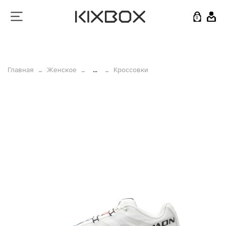
0
Главная
Женское
...
Кроссовки