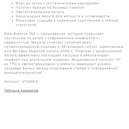
Верх из сетки с синтетическими накладками
Логотип бренда на боковых панелях
Светоотражающие детали
Амортизация Abzorb для мягкости и устойчивости
Резиновая подошва с надежным сцеплением и гибкой
структурой
New Balance 740 — переиздание, которое соединяет
ностальгию по ретро с современным комфортом и
надёжностью. Модель сочетает сетчатый верх,
сегментированную подошву и обтекаемый силуэт, характерные
для беговых моделей начала 2000-х. Подошва с амортизацией
Abzorb эффективно поглощает нагрузку и обеспечивает
комфорт при длительном ношении. Формованный логотип "N"
из TPU и светоотражающие элементы завершают дизайн,
создавая баланс между спортивным стилем и повседневной
функциональностью.
Артикул: U740SF2
Таблица размеров