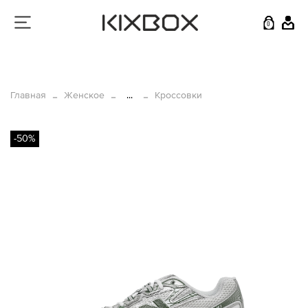
0
Главная
Женское
...
Кроссовки
-50%