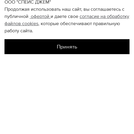
ООО "СПЕЙС ДЖЕМ"
Продолжая использовать наш сайт, вы соглашаетесь с
публичной
офертой
и даете свое
согласие на обработку
файлов
cookies
, которые обеспечивают правильную
работу сайта.
Принять
Наличие в магазинах
Склад Интернет-Магазина
US8
US8.5
US9
US11.5
КОНТАКТЫ