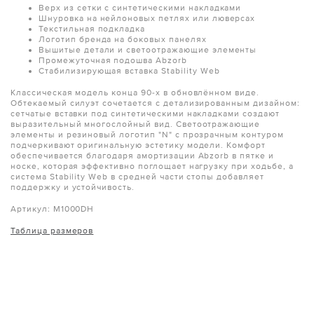
Верх из сетки с синтетическими накладками
Шнуровка на нейлоновых петлях или люверсах
Текстильная подкладка
Логотип бренда на боковых панелях
Вышитые детали и светоотражающие элементы
Промежуточная подошва Abzorb
Стабилизирующая вставка Stability Web
Классическая модель конца 90-х в обновлённом виде.
Обтекаемый силуэт сочетается с детализированным дизайном:
сетчатые вставки под синтетическими накладками создают
выразительный многослойный вид. Светоотражающие
элементы и резиновый логотип "N" с прозрачным контуром
подчеркивают оригинальную эстетику модели. Комфорт
обеспечивается благодаря амортизации Abzorb в пятке и
носке, которая эффективно поглощает нагрузку при ходьбе, а
система Stability Web в средней части стопы добавляет
поддержку и устойчивость.
Артикул: M1000DH
Таблица размеров