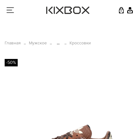
0
Главная
Мужское
...
Кроссовки
-50%