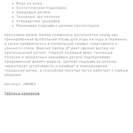
Верх из кожи
Синтетическая подкладка
Замшевые детали
Тисненые три полоски
Стандартная шнуровка
Резиновая подошва с цепким протектором
Кроссовки adidas Samba появились десятилетия назад как
тренировочная футбольная обувь для игры на льду в Германии,
а затем превратились в глобальный символ спортивного и
уличного стиля. Версия Samba JP дает свежий взгляд на
оригинальный силуэт: гладкий кожаный верх, тисненые
полоски и аккуратные замшевые детали подчеркивают
продуманный дизайн модели. Цепкая подошва из резины
гарантирует устойчивость и комфорт в повседневном
городском ритме, а спокойная палитра легко работает с любым
образом.
Артикул: JR0962
Таблица размеров