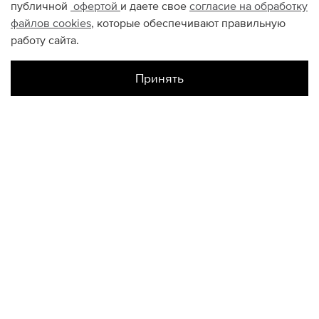
публичной
офертой
и даете свое
согласие на обработку
файлов
cookies
, которые обеспечивают правильную
работу сайта.
Принять
Наличие в магазинах
Склад Интернет-Магазина
UK7.5
UK8
UK8.5
UK10
UK11
UK11.5
КОНТАКТЫ
+74950676666