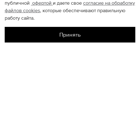
публичной
офертой
и даете свое
согласие на обработку
файлов
cookies
, которые обеспечивают правильную
работу сайта.
Принять
Наличие в магазинах
Склад Интернет-Магазина
UK7.5
UK8.5
UK9
UK10.5
КОНТАКТЫ
+74950676666