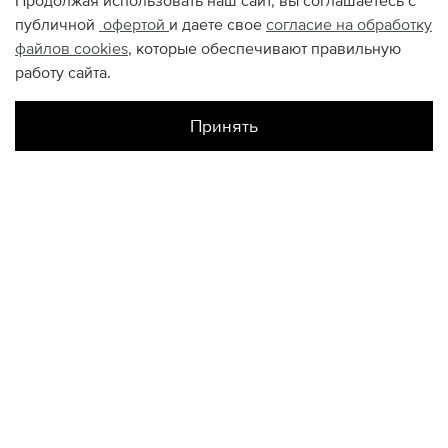
Продолжая использовать наш сайт, вы соглашаетесь с
публичной
офертой
и даете свое
согласие на обработку
файлов
cookies
, которые обеспечивают правильную
работу сайта.
Принять
Наличие в магазинах
Склад Интернет-Магазина
UK7.5
UK8
UK8.5
UK9
UK9.5
UK11.5
КОНТАКТЫ