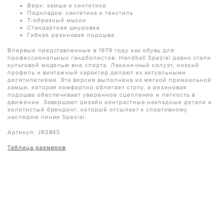
Верх: замша и синтетика
Подкладка: синтетика и текстиль
T-образный мысок
Стандартная шнуровка
Гибкая резиновая подошва
Впервые представленные в 1979 году как обувь для
профессиональных гандболистов, Handball Spezial давно стали
культовой моделью вне спорта. Лаконичный силуэт, низкий
профиль и винтажный характер делают их актуальными
десятилетиями. Эта версия выполнена из мягкой премиальной
замши, которая комфортно облегает стопу, а резиновая
подошва обеспечивает уверенное сцепление и легкость в
движении. Завершают дизайн контрастные накладные детали и
золотистый брендинг, который отсылает к спортивному
наследию линии Spezial.
Артикул: JR3845
Таблица размеров