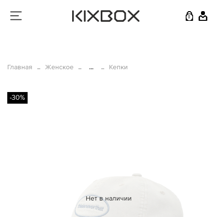
0
Главная
Женское
...
Кепки
-30%
Нет в наличии