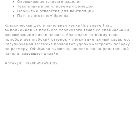
Окрашивание готового изделия
Текстильный регулируемый ремешок
Прошитые отверстия для вентиляции
Патч с логотипом бренда
Классическая шестипанельная кепка thisisneverthat,
выполненная из плотного хлопкового твила со специальным
окрашиванием после пошива, благодаря которому ткань
приобретает глубокий оттенок и лёгкий винтажный характер.
Регулируемая застёжка позволяет удобно настроить посадку
по размеру. Объёмная вышивка, нанесенная на фронтальной
панели, завершает дизайн.
Артикул: TN260WHWBC02