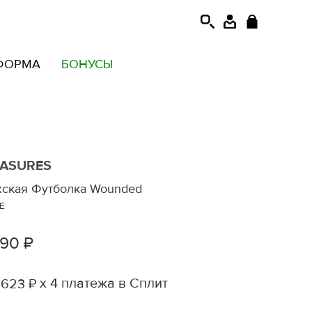
ФОРМА
БОНУСЫ
EASURES
ская Футболка Wounded
E
490 ₽
х 4 платежа в Сплит
 623 ₽