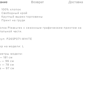
ание
Возврат
Доставка
100% хлопок
Свободный крой
Круглый вырез горловины
Принт на груди
олка Pleasures с сезонным графическим принтом на
тальной части.
кул:
P26SP071-WHITE
ер на модели: L
метры модели:
— 181 см
ь — 96 см
я — 78 см
а — 97 см