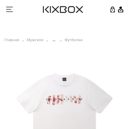
0
Главная
Мужское
...
Футболки