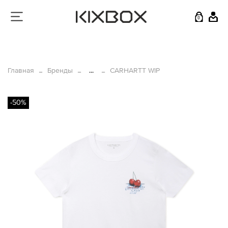
0
Главная
Бренды
...
CARHARTT WIP
-50%