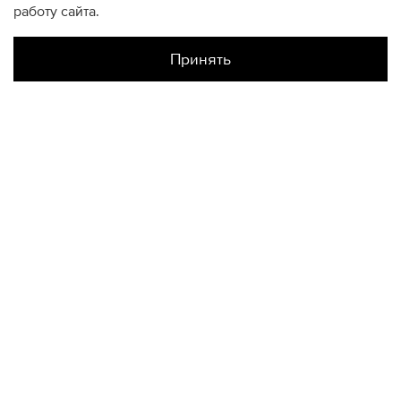
работу сайта.
Принять
Наличие в магазинах
Склад Интернет-Магазина
XS
S
M
L
КОНТАКТЫ
+74950676666
Ежедневно с 10:00 до 22:00