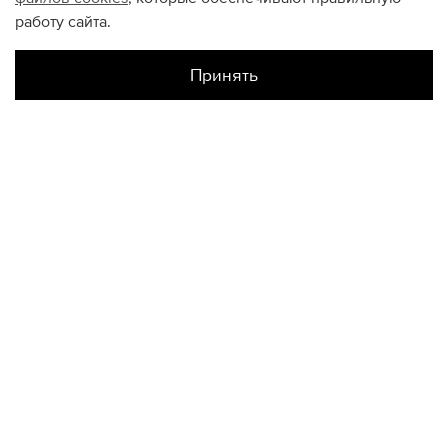
работу сайта.
Принять
Наличие в магазинах
Склад Интернет-Магазина
S
КОНТАКТЫ
+74950676666