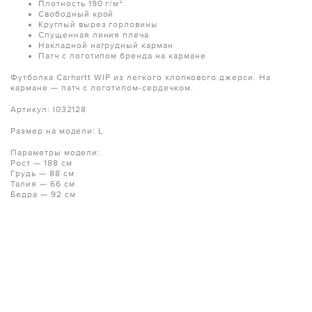
Плотность 190 г/м²
Свободный крой
Круглый вырез горловины
Спущенная линия плеча
Накладной нагрудный карман
Патч с логотипом бренда на кармане
Футболка Carhartt WIP из легкого хлопкового джерси. На
кармане — патч с логотипом-сердечком.
Артикул: I032128
Размер на модели: L
Параметры модели:
Рост — 188 см
Грудь — 88 см
Талия — 66 см
Бедра — 92 см