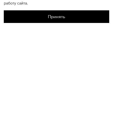
работу сайта.
Принять
Наличие в магазинах
Склад Интернет-Магазина
S
КОНТАКТЫ
+74950676666
Ежедневно с 10:00 до 22:00