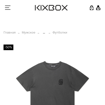
0
Главная
Мужское
...
Футболки
-50%