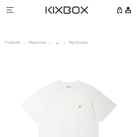
0
Главная
Мужское
...
Футболки