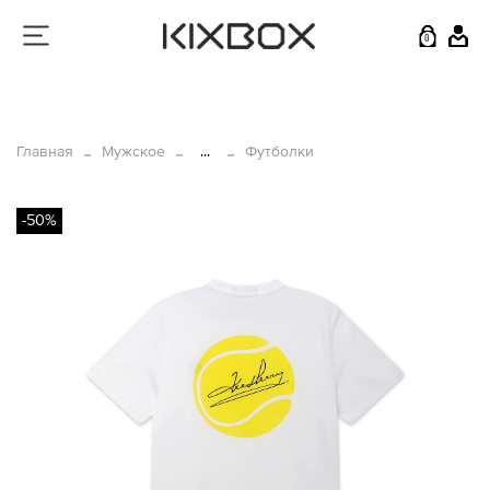
0
Главная
Мужское
...
Футболки
-50%