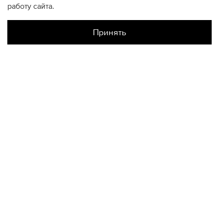
работу сайта.
Принять
Наличие в магазинах
Склад Интернет-Магазина
S
M
L
XL
XXL
КОНТАКТЫ
+74950676666
Ежедневно с 10:00 до 22:00