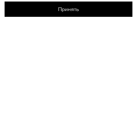
Принять
Наличие в магазинах
Галерея Спб
XL
КОНТАКТЫ
+74950676666
Ежедневно с 10:00 до 22:00