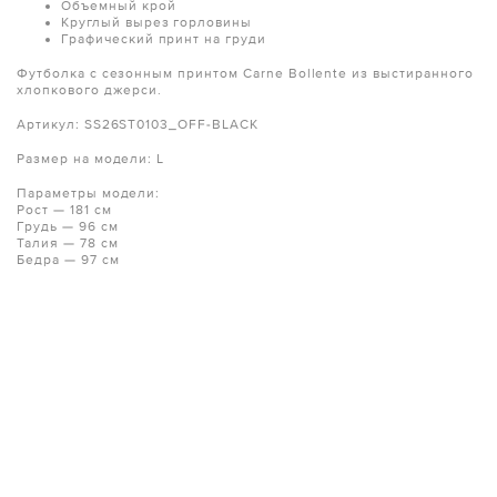
Объемный крой
Круглый вырез горловины
Графический принт на груди
Футболка с сезонным принтом Carne Bollente из выстиранного
хлопкового джерси.
Артикул: SS26ST0103_OFF-BLACK
Размер на модели: L
Параметры модели:
Рост — 181 см
Грудь — 96 см
Талия — 78 см
Бедра — 97 см