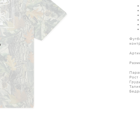
Футб
конт
и
Арти
Разм
Пара
Рост
Груд
Тали
Бедр