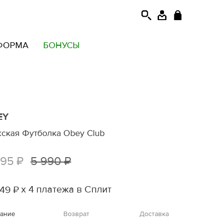
ФОРМА
БОНУСЫ
EY
ская Футболка Obey Club
995 ₽
5 990 ₽
х 4 платежа в Сплит
49 ₽
ание
Возврат
Доставка