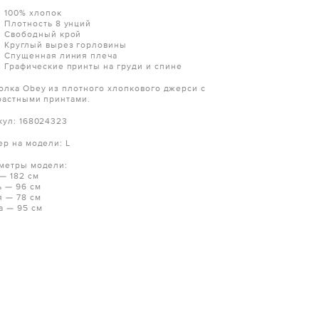
100% хлопок
Плотность 8 унций
Свободный крой
Круглый вырез горловины
Спущенная линия плеча
Графические принты на груди и спине
олка Obey из плотного хлопкового джерси с
растными принтами.
кул: 168024323
ер на модели: L
метры модели:
 — 182 см
ь — 96 см
я — 78 см
а — 95 см