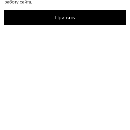
работу сайта.
Принять
Наличие в магазинах
Атриум
L
КОНТАКТЫ
+74950676666
Ежедневно с 10:00 до 22:00