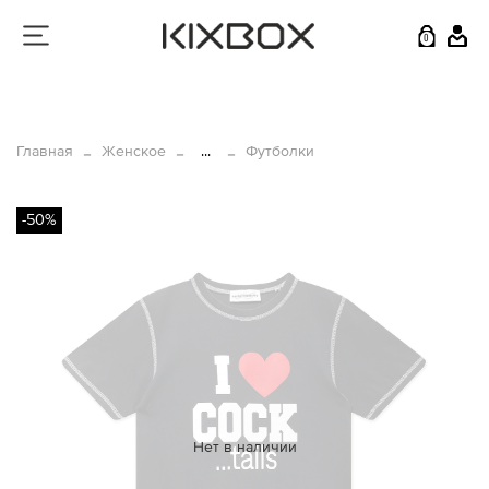
0
Главная
Женское
...
Футболки
-50%
Нет в наличии