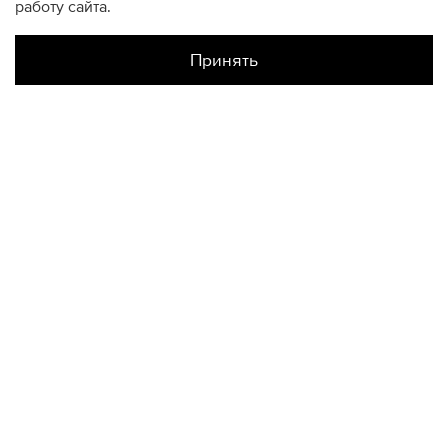
работу сайта.
Принять
Наличие в магазинах
Цветной
XS
КОНТАКТЫ
+74950676666
Ежедневно с 10:00 до 22:00