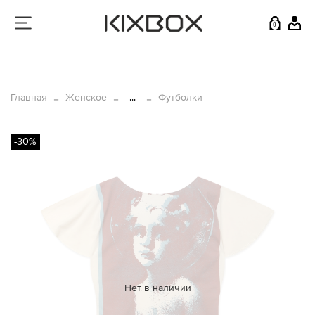
0
Главная
Женское
...
Футболки
-30%
Нет в наличии